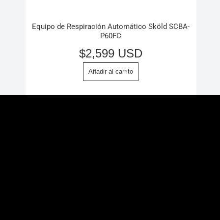
Equipo de Respiración Automático Sköld SCBA-
P60FC
$
2,599 USD
Añadir al carrito