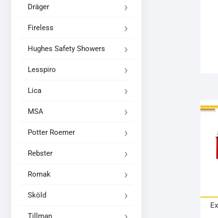
Dräger
Fireless
Hughes Safety Showers
Lesspiro
Lica
MSA
Potter Roemer
Rebster
Romak
Sköld
Ex
Tillman