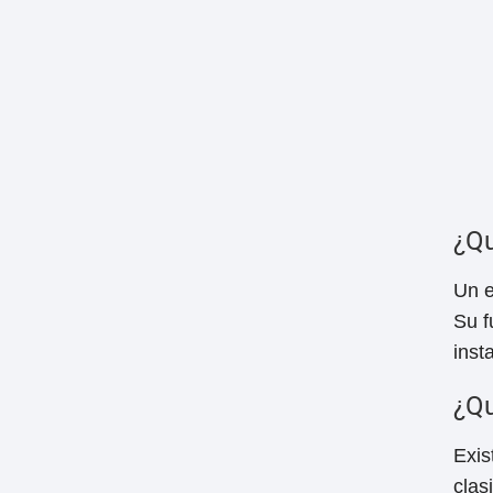
¿Qu
Un e
Su f
inst
¿Qu
Exis
clas