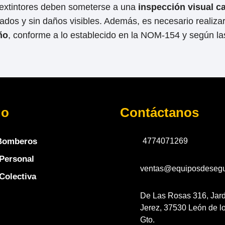
extintores deben someterse a una
inspección visual 
ados y sin daños visibles. Además, es necesario realiza
ño
, conforme a lo establecido en la NOM-154 y según la
go
Contáctanos
Bomberos
4774071269
Personal
ventas@equiposdesegu
Colectiva
De Las Rosas 316, Jar
Jerez, 37530 León de l
Gto.