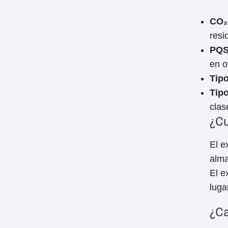
CO₂ 
resi
PQS
en o
Tipo
Tipo
clas
¿Cu
El e
alma
El e
luga
¿Ca