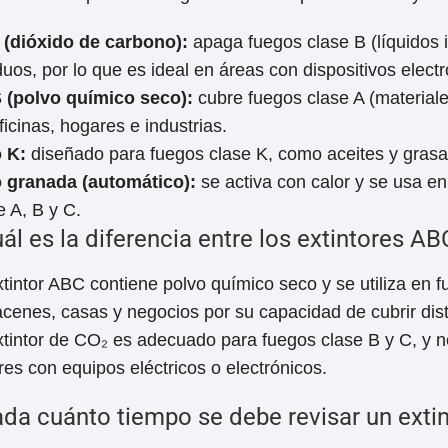
(dióxido de carbono):
apaga fuegos clase B (líquidos i
duos, por lo que es ideal en áreas con dispositivos electr
 (polvo químico seco):
cubre fuegos clase A (materiale
ficinas, hogares e industrias.
 K:
diseñado para fuegos clase K, como aceites y grasas
 granada (automático):
se activa con calor y se usa e
e A, B y C.
ál es la diferencia entre los extintores A
xtintor ABC contiene polvo químico seco y se utiliza en 
cenes, casas y negocios por su capacidad de cubrir dist
xtintor de CO₂ es adecuado para fuegos clase B y C, y 
res con equipos eléctricos o electrónicos.
da cuánto tiempo se debe revisar un extin