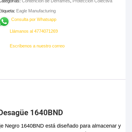
Categorías:
Contención de Derrames
,
Protección Colectiva
Etiqueta:
Eagle Manufacturing
Consulta por Whatsapp
Llámanos al 4774071269
Escríbenos a nuestro correo
n Desagüe 1640BND
naje Negro 1640BND está diseñado para almacenar y