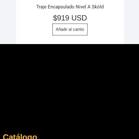
Traje Encapsulado Nivel A Sköld
$
919 USD
Añadir al carrito
Catálogo