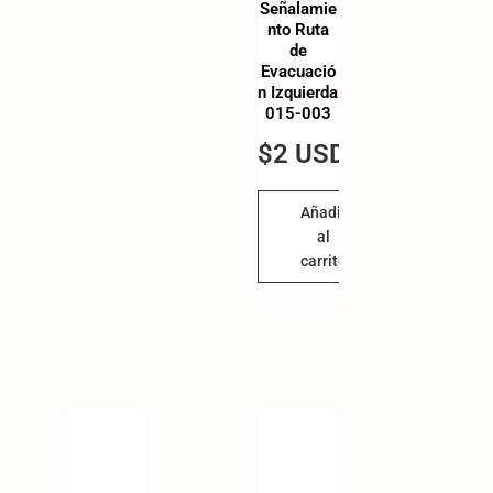
Señalamie
nto Ruta
de
Evacuació
n Izquierda
015-003
$
2 USD
Añadir
al
carrito